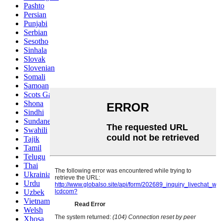
Pashto
Persian
Punjabi
Serbian
Sesotho
Sinhala
Slovak
Slovenian
Somali
Samoan
Scots Gaelic
Shona
Sindhi
Sundanese
Swahili
Tajik
Tamil
Telugu
Thai
Ukrainian
Urdu
Uzbek
Vietnamese
Welsh
Xhosa