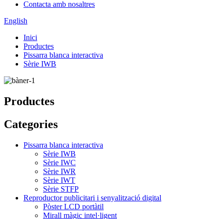
Contacta amb nosaltres
English
Inici
Productes
Pissarra blanca interactiva
Sèrie IWB
Productes
Categories
Pissarra blanca interactiva
Sèrie IWB
Sèrie IWC
Sèrie IWR
Sèrie IWT
Sèrie STFP
Reproductor publicitari i senyalització digital
Pòster LCD portàtil
Mirall màgic intel·ligent