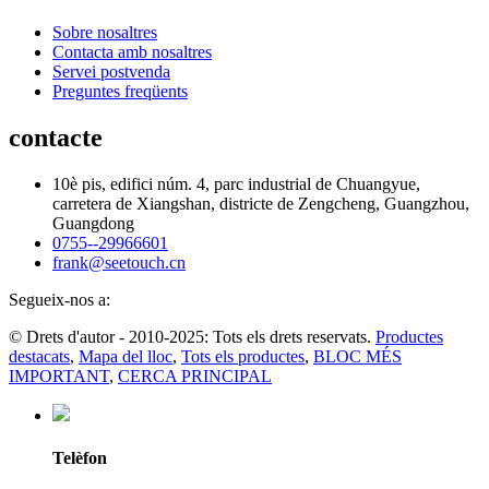
Sobre nosaltres
Contacta amb nosaltres
Servei postvenda
Preguntes freqüents
contacte
10è pis, edifici núm. 4, parc industrial de Chuangyue,
carretera de Xiangshan, districte de Zengcheng, Guangzhou,
Guangdong
0755--29966601
frank@seetouch.cn
Segueix-nos a:
© Drets d'autor - 2010-2025: Tots els drets reservats.
Productes
destacats
,
Mapa del lloc
,
Tots els productes
,
BLOC MÉS
IMPORTANT
,
CERCA PRINCIPAL
Telèfon