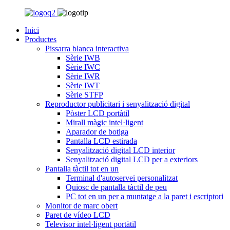
Inici
Productes
Pissarra blanca interactiva
Sèrie IWB
Sèrie IWC
Sèrie IWR
Sèrie IWT
Sèrie STFP
Reproductor publicitari i senyalització digital
Pòster LCD portàtil
Mirall màgic intel·ligent
Aparador de botiga
Pantalla LCD estirada
Senyalització digital LCD interior
Senyalització digital LCD per a exteriors
Pantalla tàctil tot en un
Terminal d'autoservei personalitzat
Quiosc de pantalla tàctil de peu
PC tot en un per a muntatge a la paret i escriptori
Monitor de marc obert
Paret de vídeo LCD
Televisor intel·ligent portàtil