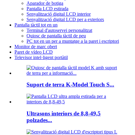
Aparador de botiga
Pantalla LCD estirada
Senyalització digital LCD interior
Senyalització digital LCD per a exteriors
Pantalla tàctil tot en un
Terminal d'autoservei personalitzat
Quiosc de pantalla tàctil de peu
PC tot en un per a muntatge a la paret i escriptori
Monitor de marc obert
Paret de vídeo LCD
Televisor intel·ligent portàtil
Suport de terra K-Model Touch S...
Ultrasons interiors de 8,8-49,5
polzades...