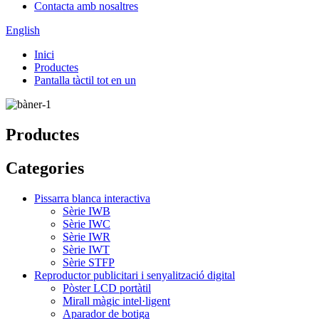
Contacta amb nosaltres
English
Inici
Productes
Pantalla tàctil tot en un
Productes
Categories
Pissarra blanca interactiva
Sèrie IWB
Sèrie IWC
Sèrie IWR
Sèrie IWT
Sèrie STFP
Reproductor publicitari i senyalització digital
Pòster LCD portàtil
Mirall màgic intel·ligent
Aparador de botiga