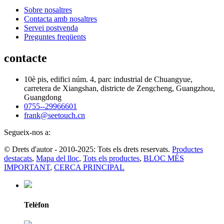
Sobre nosaltres
Contacta amb nosaltres
Servei postvenda
Preguntes freqüents
contacte
10è pis, edifici núm. 4, parc industrial de Chuangyue,
carretera de Xiangshan, districte de Zengcheng, Guangzhou,
Guangdong
0755--29966601
frank@seetouch.cn
Segueix-nos a:
© Drets d'autor - 2010-2025: Tots els drets reservats.
Productes
destacats
,
Mapa del lloc
,
Tots els productes
,
BLOC MÉS
IMPORTANT
,
CERCA PRINCIPAL
Telèfon