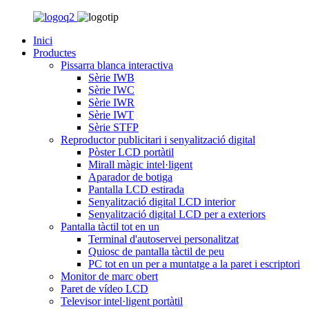
Inici
Productes
Pissarra blanca interactiva
Sèrie IWB
Sèrie IWC
Sèrie IWR
Sèrie IWT
Sèrie STFP
Reproductor publicitari i senyalització digital
Pòster LCD portàtil
Mirall màgic intel·ligent
Aparador de botiga
Pantalla LCD estirada
Senyalització digital LCD interior
Senyalització digital LCD per a exteriors
Pantalla tàctil tot en un
Terminal d'autoservei personalitzat
Quiosc de pantalla tàctil de peu
PC tot en un per a muntatge a la paret i escriptori
Monitor de marc obert
Paret de vídeo LCD
Televisor intel·ligent portàtil