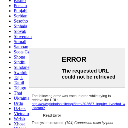
Pashto
Persian
Punjabi
Serbian
Sesotho
Sinhala
Slovak
Slovenian
Somali
Samoan
Scots Gaelic
Shona
Sindhi
Sundanese
Swahili
Tajik
Tamil
Telugu
Thai
Ukrainian
Urdu
Uzbek
Vietnamese
Welsh
Xhosa